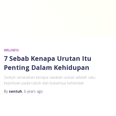
WELLNESS
7 Sebab Kenapa Urutan Itu
Penting Dalam Kehidupan
Sentuh senaraikan kenapa rawatan urutan adalah satu
keperluan pada tubuh dan bukannya ‘kehendak’.
By
sentuh
,
6 years
ago